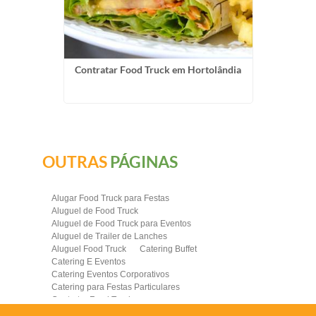
anal no
Contratar Food Truck em Hortolândia
Alug
OUTRAS
PÁGINAS
Alugar Food Truck para Festas
Aluguel de Food Truck
Aluguel de Food Truck para Eventos
Aluguel de Trailer de Lanches
Aluguel Food Truck
Catering Buffet
Catering E Eventos
Catering Eventos Corporativos
Catering para Festas Particulares
Contratar Food Truck
Contratar Food Truck para Evento