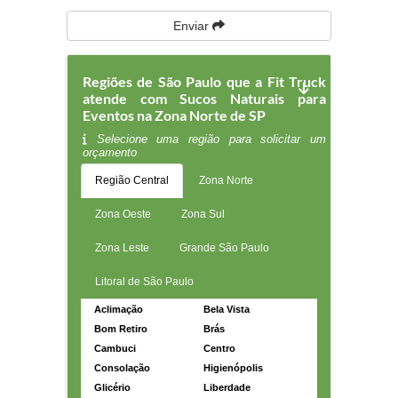
Enviar
Regiões de São Paulo que a Fit Truck
atende com Sucos Naturais para
Eventos na Zona Norte de SP
Selecione uma região para solicitar um
orçamento
Região Central
Zona Norte
Zona Oeste
Zona Sul
Zona Leste
Grande São Paulo
Litoral de São Paulo
Aclimação
Bela Vista
Bom Retiro
Brás
Cambuci
Centro
Consolação
Higienópolis
Glicério
Liberdade