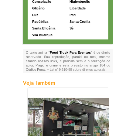
Consolação
Higienópolis
Glicério
Liberdade
Luz
Pari
República
Santa Cecília
Santa Efigênia
Sé
Vila Buarque
O texto acima "
Food Truck Para Eventos
" é de direito
reservado. Sua reprodução, parcial ou total, mesmo
citando nossos links, é proibida sem a autorização do
autor. Plágio é crime e está previsto no artigo 184 do
Código Penal. –
Lei n° 9.610-98 sobre direitos autorais
.
Veja Também