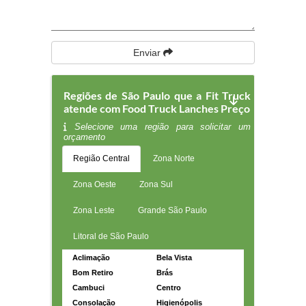
Enviar
Regiões de São Paulo que a Fit Truck
atende com Food Truck Lanches Preço
Selecione uma região para solicitar um
orçamento
Região Central
Zona Norte
Zona Oeste
Zona Sul
Zona Leste
Grande São Paulo
Litoral de São Paulo
Aclimação
Bela Vista
Bom Retiro
Brás
Cambuci
Centro
Consolação
Higienópolis