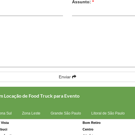
Assunto:
*
Enviar
om Locação de Food Truck para Evento
ona Sul
Zona Leste
Grande São Paulo
Litoral de São Paulo
 Vista
Bom Retiro
buci
Centro