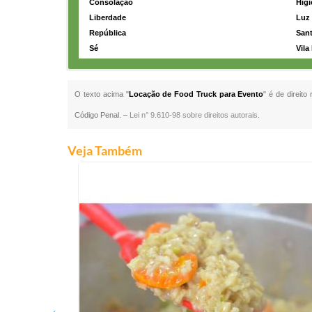
Consolação
Higi
Liberdade
Luz
República
Sant
Sé
Vila
O texto acima "
Locação de Food Truck para Evento
" é de direito
Código Penal. –
Lei n° 9.610-98 sobre direitos autorais
.
Veja Também