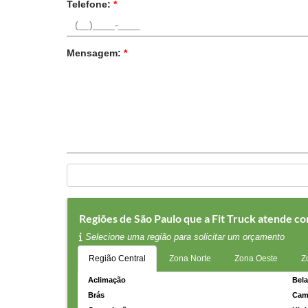
Telefone:
*
Mensagem:
*
Regiões de São Paulo que a Fit Truck atende c
Selecione uma região para solicitar um orçamento
Região Central
Zona Norte
Zona Oeste
Z
Aclimação
Bela
Brás
Cam