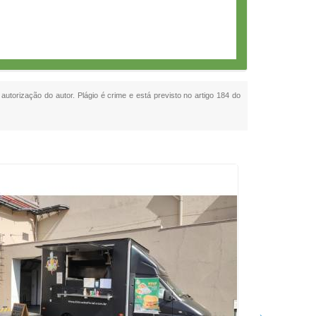
 autorização do autor. Plágio é crime e está previsto no artigo 184 do