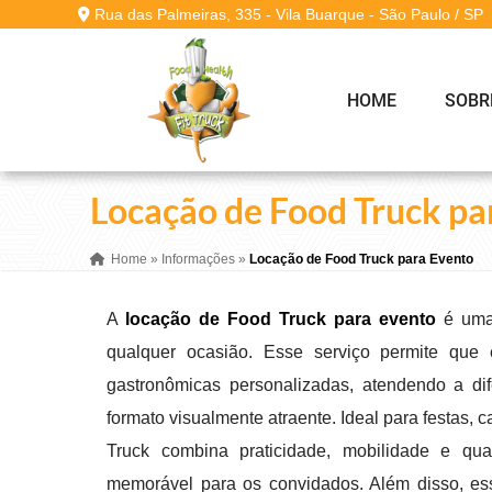
Rua das Palmeiras, 335 - Vila Buarque - São Paulo / SP
HOME
SOBR
Locação de Food Truck pa
Home
»
Informações
»
Locação de Food Truck para Evento
A
locação de Food Truck para evento
é uma 
qualquer ocasião. Esse serviço permite que
gastronômicas personalizadas, atendendo a d
formato visualmente atraente. Ideal para festas, 
Truck combina praticidade, mobilidade e qual
memorável para os convidados. Além disso, ess