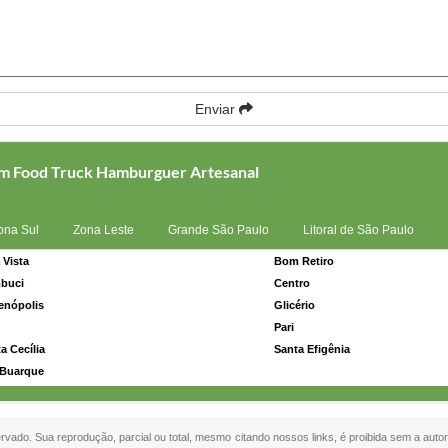
Enviar
com Food Truck Hamburguer Artesanal
ona Sul
Zona Leste
Grande São Paulo
Litoral de São Paulo
 Vista
Bom Retiro
buci
Centro
enópolis
Glicério
Pari
a Cecília
Santa Efigênia
 Buarque
servado. Sua reprodução, parcial ou total, mesmo citando nossos links, é proibida sem a autor