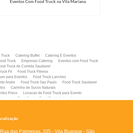
Eventos Com Food Truck na Vila Mariana
A
 Truck
Catering Buffet
Catering E Eventos
ood Truck
Empresas Catering
Eventos com Food Truck
ood Truck de Comida Saudavel
ruck Fit
Food Truck Fitness
uer para Eventos
Food Truck Lanches
nto Andre
Food Truck Sao Paulo
Food Truck Saudavel
tos
Carrinho de Sucos Naturais
ntos Preco
Locacao de Food Truck para Evento
 Vegano
Food Cart
Food Truck de Lanche
el
Food Truck para Evento Corporativo
ocalização
Rua das Palmeiras, 335 - Vila Buarque - São