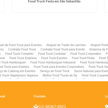
Food Truck Festa em São Sebastião
uel de Food Truck para Eventos
Aluguel de Trailer de Lanches
Aluguel Food
res
Contratar Food Truck
Contratar Food Truck para Evento
Empresa de F
o
Food Truck Completo
Food Truck Contratar
Food Truck Corporativo
F
anal
Food Truck Empresa
Food Truck Eventos
Food Truck Festa
Food T
 Truck Hamburguer
Food Truck Hamburguer Artesanal
Food Truck Hamburg
od Truck para Eventos
Food Truck para Eventos Corporativos
Food Truck Sa
iço de Catering em Eventos
Serviço de Food Truck
Sucos Naturais para Even
d Truck Vegetariano Veganos
Melhor Food Trucks de Sp
Food Truck Casame
stas
Food Truck Vegetariano
Food Truck Vegano
Food Truck Vegetariano
Truck Aluguel
Empresa de Foodtrucks
Food Truck com Alimentacao Saudav
onal
Contato
L
(11) 96367-8921