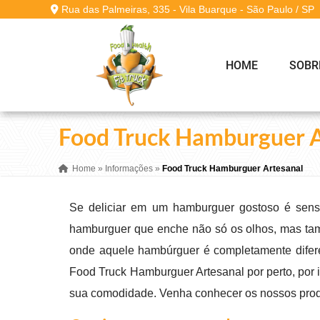
Rua das Palmeiras, 335 - Vila Buarque - São Paulo / SP
HOME
SOBR
Food Truck Hamburguer A
Home
»
Informações
»
Food Truck Hamburguer Artesanal
Se deliciar em um hamburguer gostoso é sens
hamburguer que enche não só os olhos, mas ta
onde aquele hambúrguer é completamente difer
Food Truck Hamburguer Artesanal por perto, por i
sua comodidade. Venha conhecer os nossos produ