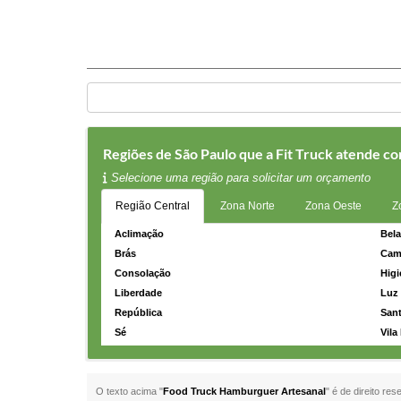
Regiões de São Paulo que a Fit Truck atende 
Selecione uma região para solicitar um orçamento
Região Central
Zona Norte
Zona Oeste
Z
Aclimação
Bela
Brás
Cam
Consolação
Higi
Liberdade
Luz
República
Sant
Sé
Vila
O texto acima "
Food Truck Hamburguer Artesanal
" é de direito re