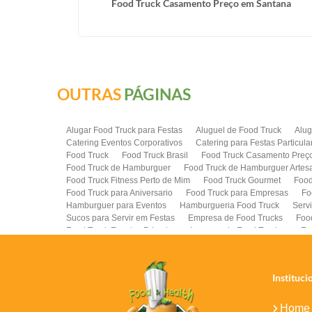
 SP
Food Truck Casamento Preço em Santana
OUTRAS
PÁGINAS
Alugar Food Truck para Festas
Aluguel de Food Truck
Alug
Catering Eventos Corporativos
Catering para Festas Particula
Food Truck
Food Truck Brasil
Food Truck Casamento Preç
Food Truck de Hamburguer
Food Truck de Hamburguer Artes
Food Truck Fitness Perto de Mim
Food Truck Gourmet
Food
Food Truck para Aniversario
Food Truck para Empresas
Fo
Hamburguer para Eventos
Hamburgueria Food Truck
Serv
Sucos para Servir em Festas
Empresa de Food Trucks
Foo
Food Truck Eventos Privados
Locacao de Food Truck para Fe
Food Truck para Lanches
Food Truck Lanches Preco
Food 
Contratar Food Truck para Festas
Instituci
Home