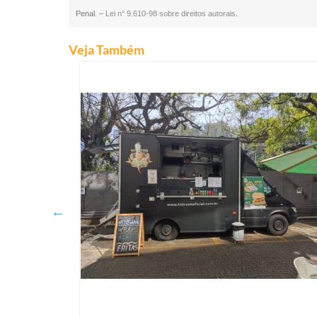
Penal. –
Lei n° 9.610-98 sobre direitos autorais
.
Veja Também