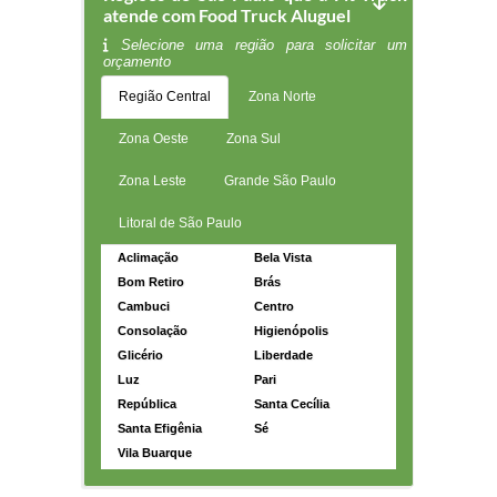
atende com Food Truck Aluguel
Selecione uma região para solicitar um
orçamento
Região Central
Zona Norte
Zona Oeste
Zona Sul
Zona Leste
Grande São Paulo
Litoral de São Paulo
Aclimação
Bela Vista
Bom Retiro
Brás
Cambuci
Centro
Consolação
Higienópolis
Glicério
Liberdade
Luz
Pari
República
Santa Cecília
Santa Efigênia
Sé
Vila Buarque