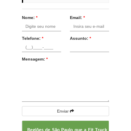
Nome:
*
Email:
*
Telefone:
*
Assunto:
*
Mensagem:
*
Enviar
Regiões de São Paulo que a Fit Truck