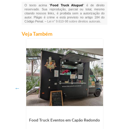
O texto acima "
Food Truck Aluguel
" é de direito
reservado. Sua reprodução, parcial ou total, mesmo
citando nossos links, é proibida sem a autorização do
autor. Plágio é crime e está previsto no artigo 184 do
Código Penal. –
Lei n° 9.610-98 sobre direitos autorais
.
Veja Também
a Vista
Food Truck Eventos em Capão Redondo
Food Tr