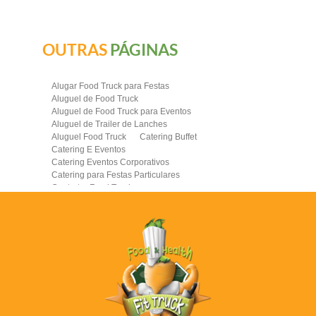
OUTRAS
PÁGINAS
Alugar Food Truck para Festas
Aluguel de Food Truck
Aluguel de Food Truck para Eventos
Aluguel de Trailer de Lanches
Aluguel Food Truck
Catering Buffet
Catering E Eventos
Catering Eventos Corporativos
Catering para Festas Particulares
Contratar Food Truck
Contratar Food Truck para Evento
Empresa de Food Truck
Empresas Catering
Eventos com Food Truck
Food Truck
Food Truck Brasil
Food Truck Casamento Preço
Food Truck Completo
Food Truck Contratar
Food Truck Corporativo
Food Truck de Comida Saudavel
Food Truck de Hamburguer
Food Truck de Hamburguer Artesanal
Food Truck Empresa
Food Truck Eventos