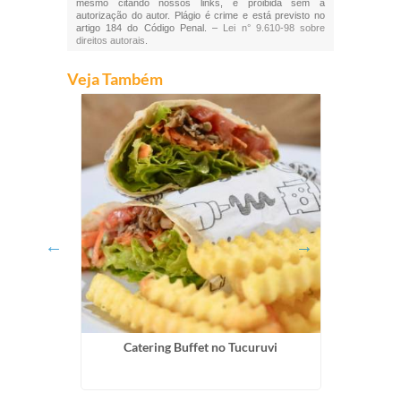
mesmo citando nossos links, é proibida sem a
autorização do autor. Plágio é crime e está previsto no
artigo 184 do Código Penal. –
Lei n° 9.610-98 sobre
direitos autorais
.
Veja Também
ioga
Catering Buffet no Tucuruvi
Food Tr