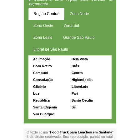
orçamento
Região Central
Zona Norte
Zona Oeste
Zona Sul
Zona Leste
Grande São Paulo
Litoral de São Paulo
Aclimação
Bela Vista
Bom Retiro
Brás
Cambuci
Centro
Consolação
Higienópolis
Glicério
Liberdade
Luz
Pari
República
Santa Cecília
Santa Efigênia
Sé
Vila Buarque
O texto acima "
Food Truck para Lanches em Santana
"
é de direito reservado. Sua reprodução, parcial ou total,