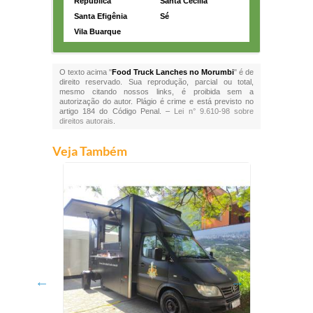
República
Santa Cecília
Santa Efigênia
Sé
Vila Buarque
O texto acima "
Food Truck Lanches no Morumbi
" é de
direito reservado. Sua reprodução, parcial ou total,
mesmo citando nossos links, é proibida sem a
autorização do autor. Plágio é crime e está previsto no
artigo 184 do Código Penal. –
Lei n° 9.610-98 sobre
direitos autorais
.
Veja Também