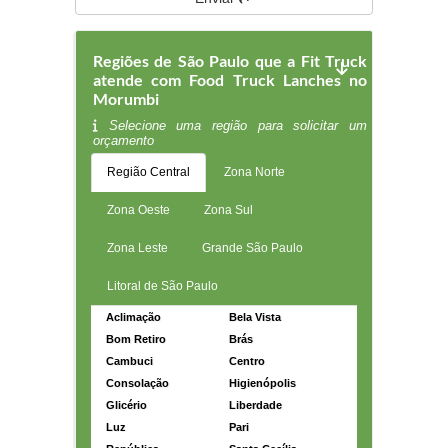
Regiões de São Paulo que a Fit Truck
atende com Food Truck Lanches no
Morumbi
Selecione uma região para solicitar um
orçamento
Região Central
Zona Norte
Zona Oeste
Zona Sul
Zona Leste
Grande São Paulo
Litoral de São Paulo
Aclimação
Bela Vista
Bom Retiro
Brás
Cambuci
Centro
Consolação
Higienópolis
Glicério
Liberdade
Luz
Pari