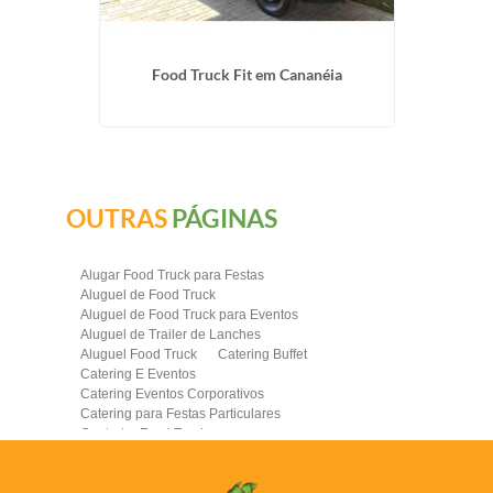
arca
Food Truck Fit em Cananéia
Contra
OUTRAS
PÁGINAS
Alugar Food Truck para Festas
Aluguel de Food Truck
Aluguel de Food Truck para Eventos
Aluguel de Trailer de Lanches
Aluguel Food Truck
Catering Buffet
Catering E Eventos
Catering Eventos Corporativos
Catering para Festas Particulares
Contratar Food Truck
Contratar Food Truck para Evento
Empresa de Food Truck
Empresas Catering