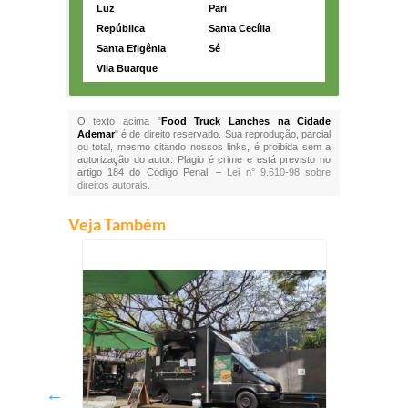
Luz
Pari
República
Santa Cecília
Santa Efigênia
Sé
Vila Buarque
O texto acima "
Food Truck Lanches na Cidade
Ademar
" é de direito reservado. Sua reprodução, parcial
ou total, mesmo citando nossos links, é proibida sem a
autorização do autor. Plágio é crime e está previsto no
artigo 184 do Código Penal. –
Lei n° 9.610-98 sobre
direitos autorais
.
Veja Também