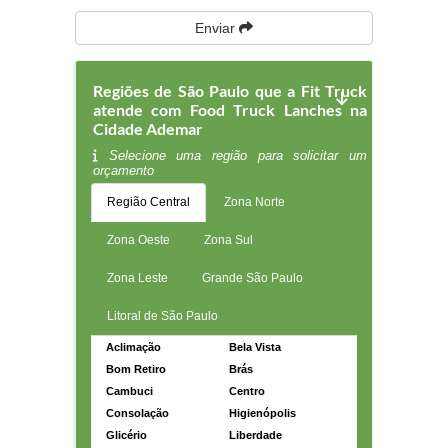
Enviar
Regiões de São Paulo que a Fit Truck
atende com Food Truck Lanches na
Cidade Ademar
Selecione uma região para solicitar um
orçamento
Região Central
Zona Norte
Zona Oeste
Zona Sul
Zona Leste
Grande São Paulo
Litoral de São Paulo
Aclimação
Bela Vista
Bom Retiro
Brás
Cambuci
Centro
Consolação
Higienópolis
Glicério
Liberdade