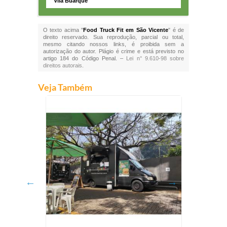
Vila Buarque
O texto acima "
Food Truck Fit em São Vicente
" é de
direito reservado. Sua reprodução, parcial ou total,
mesmo citando nossos links, é proibida sem a
autorização do autor. Plágio é crime e está previsto no
artigo 184 do Código Penal. –
Lei n° 9.610-98 sobre
direitos autorais
.
Veja Também