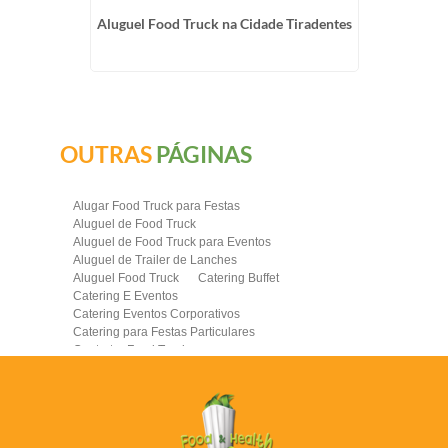
ativos em
Aluguel Food Truck na Cidade Tiradentes
Evento
OUTRAS
PÁGINAS
Alugar Food Truck para Festas
Aluguel de Food Truck
Aluguel de Food Truck para Eventos
Aluguel de Trailer de Lanches
Aluguel Food Truck
Catering Buffet
Catering E Eventos
Catering Eventos Corporativos
Catering para Festas Particulares
Contratar Food Truck
Contratar Food Truck para Evento
Empresa de Food Truck
Empresas Catering
Eventos com Food Truck
Food Truck
Food Truck Brasil
Food Truck Casamento Preço
Food Truck Completo
Food Truck Contratar