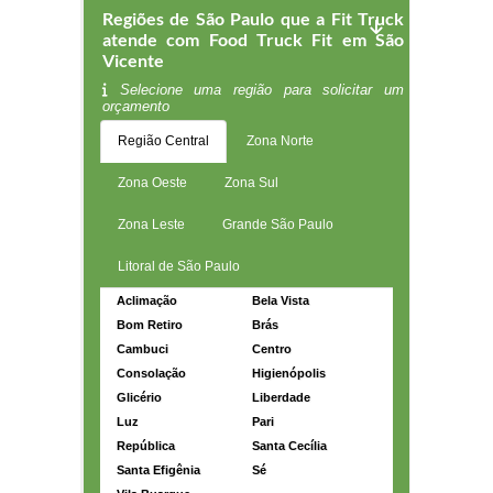
Regiões de São Paulo que a Fit Truck
atende com Food Truck Fit em São
Vicente
Selecione uma região para solicitar um
orçamento
Região Central
Zona Norte
Zona Oeste
Zona Sul
Zona Leste
Grande São Paulo
Litoral de São Paulo
Aclimação
Bela Vista
Bom Retiro
Brás
Cambuci
Centro
Consolação
Higienópolis
Glicério
Liberdade
Luz
Pari
República
Santa Cecília
Santa Efigênia
Sé