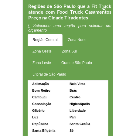
Regiões de São Paulo que a Fit Truck
atende com Food Truck Casamentos
Preço na Cidade Tiradentes
Selecione uma região para solicitar um
orçamento
Região Central
Zona Norte
Zona Oeste
Zona Sul
Zona Leste
Grande São Paulo
Litoral de São Paulo
Aclimação
Bela Vista
Bom Retiro
Brás
Cambuci
Centro
Consolação
Higienópolis
Glicério
Liberdade
Luz
Pari
República
Santa Cecília
Santa Efigênia
Sé