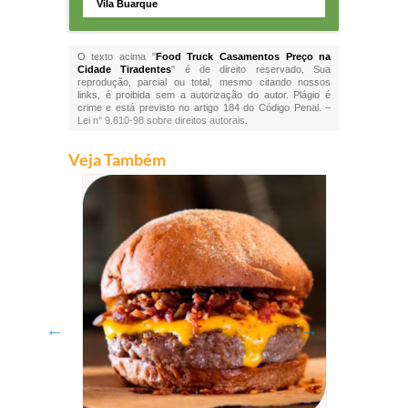
Vila Buarque
O texto acima "
Food Truck Casamentos Preço na
Cidade Tiradentes
" é de direito reservado. Sua
reprodução, parcial ou total, mesmo citando nossos
links, é proibida sem a autorização do autor. Plágio é
crime e está previsto no artigo 184 do Código Penal. –
Lei n° 9.610-98 sobre direitos autorais
.
Veja Também