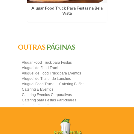
araquara
Alugar Food Truck Para Festas na Bela
Empre
Vista
OUTRAS
PÁGINAS
Alugar Food Truck para Festas
Aluguel de Food Truck
Aluguel de Food Truck para Eventos
Aluguel de Trailer de Lanches
Aluguel Food Truck
Catering Buffet
Catering E Eventos
Catering Eventos Corporativos
Catering para Festas Particulares
Contratar Food Truck
Contratar Food Truck para Evento
Empresa de Food Truck
Empresas Catering
Eventos com Food Truck
Food Truck
Food Truck Brasil
Food Truck Casamento Preço
Food Truck Completo
Food Truck Contratar