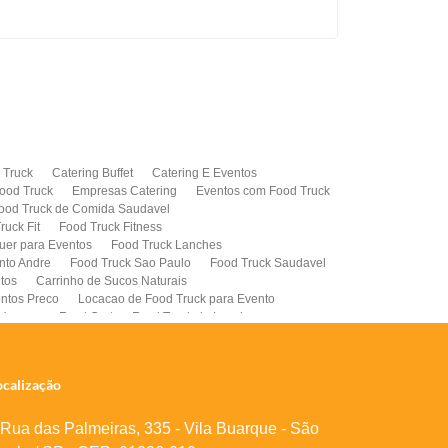
 Truck
Catering Buffet
Catering E Eventos
ood Truck
Empresas Catering
Eventos com Food Truck
ood Truck de Comida Saudavel
ruck Fit
Food Truck Fitness
uer para Eventos
Food Truck Lanches
nto Andre
Food Truck Sao Paulo
Food Truck Saudavel
tos
Carrinho de Sucos Naturais
ntos Preco
Locacao de Food Truck para Evento
 Vegano
Food Cart
Food Truck de Lanche
el
Food Truck para Evento Corporativo
ocalização
Rua das Palmeiras, 335 - Vila Buarque - São