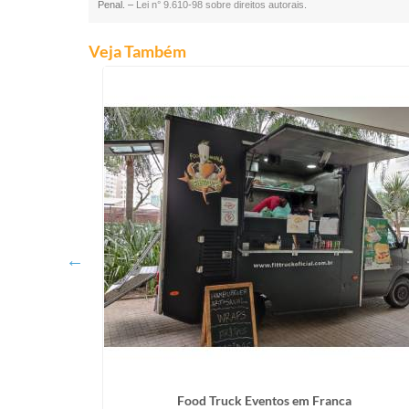
Penal. –
Lei n° 9.610-98 sobre direitos autorais
.
Veja Também
aria
Food Truck Eventos em Franca