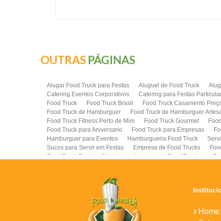
OUTRAS
PÁGINAS
Alugar Food Truck para Festas
Aluguel de Food Truck
Alug
Catering Eventos Corporativos
Catering para Festas Particula
Food Truck
Food Truck Brasil
Food Truck Casamento Preç
Food Truck de Hamburguer
Food Truck de Hamburguer Artes
Food Truck Fitness Perto de Mim
Food Truck Gourmet
Food
Food Truck para Aniversario
Food Truck para Empresas
Fo
Hamburguer para Eventos
Hamburgueria Food Truck
Serv
Sucos para Servir em Festas
Empresa de Food Trucks
Foo
Food Truck Eventos Privados
Locacao de Food Truck para Fe
Food Truck para Lanches
Food Truck Lanches Preco
Food 
Contratar Food Truck para Festas
Instituci
Home