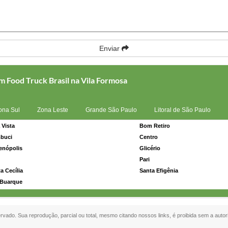
Enviar
m Food Truck Brasil na Vila Formosa
ona Sul
Zona Leste
Grande São Paulo
Litoral de São Paulo
 Vista
Bom Retiro
buci
Centro
enópolis
Glicério
Pari
a Cecília
Santa Efigênia
 Buarque
servado. Sua reprodução, parcial ou total, mesmo citando nossos links, é proibida sem a autor