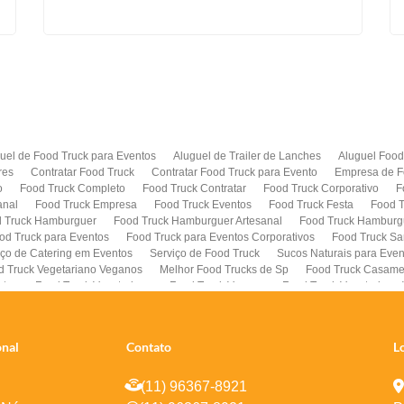
uel de Food Truck para Eventos
Aluguel de Trailer de Lanches
Aluguel Food
res
Contratar Food Truck
Contratar Food Truck para Evento
Empresa de F
o
Food Truck Completo
Food Truck Contratar
Food Truck Corporativo
F
anal
Food Truck Empresa
Food Truck Eventos
Food Truck Festa
Food T
 Truck Hamburguer
Food Truck Hamburguer Artesanal
Food Truck Hamburg
od Truck para Eventos
Food Truck para Eventos Corporativos
Food Truck Sa
iço de Catering em Eventos
Serviço de Food Truck
Sucos Naturais para Even
d Truck Vegetariano Veganos
Melhor Food Trucks de Sp
Food Truck Casame
stas
Food Truck Vegetariano
Food Truck Vegano
Food Truck Vegetariano
Truck Aluguel
Empresa de Foodtrucks
Food Truck com Alimentacao Saudav
onal
Contato
L
(11) 96367-8921