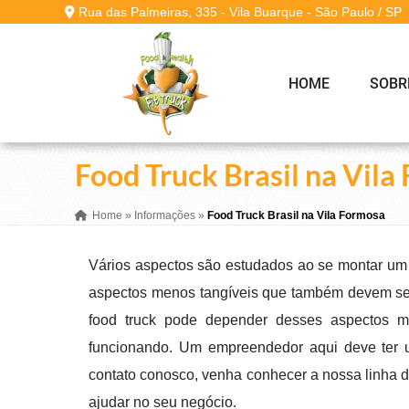
Rua das Palmeiras, 335 - Vila Buarque - São Paulo / SP
HOME
SOBR
Food Truck Brasil na Vila
Home
»
Informações
»
Food Truck Brasil na Vila Formosa
Vários aspectos são estudados ao se montar um fo
aspectos menos tangíveis que também devem ser t
food truck pode depender desses aspectos ma
funcionando. Um empreendedor aqui deve ter u
contato conosco, venha conhecer a nossa linha d
ajudar no seu negócio.