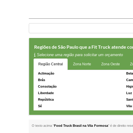
Regiões de São Paulo que a Fit Truck atende co
Selecione uma região para solicitar um orçamento
Região Central
Zona Norte
Zona Oeste
Z
Aclimação
Bela
Brás
Cam
Consolação
Higi
Liberdade
Luz
República
Sant
Sé
Vila
O texto acima "
Food Truck Brasil na Vila Formosa
" é de direito re