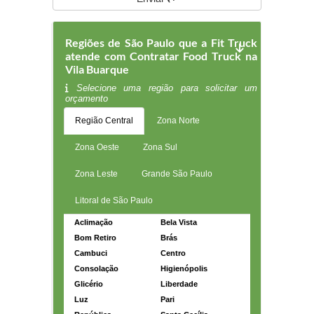
Regiões de São Paulo que a Fit Truck
atende com Contratar Food Truck na
Vila Buarque
Selecione uma região para solicitar um
orçamento
Região Central
Zona Norte
Zona Oeste
Zona Sul
Zona Leste
Grande São Paulo
Litoral de São Paulo
Aclimação
Bela Vista
Bom Retiro
Brás
Cambuci
Centro
Consolação
Higienópolis
Glicério
Liberdade
Luz
Pari