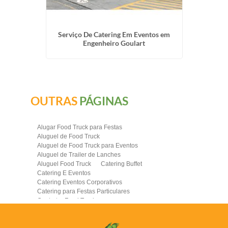
edreira
Serviço De Catering Em Eventos em
Food Tr
Engenheiro Goulart
OUTRAS
PÁGINAS
Alugar Food Truck para Festas
Aluguel de Food Truck
Aluguel de Food Truck para Eventos
Aluguel de Trailer de Lanches
Aluguel Food Truck
Catering Buffet
Catering E Eventos
Catering Eventos Corporativos
Catering para Festas Particulares
Contratar Food Truck
Contratar Food Truck para Evento
Empresa de Food Truck
Empresas Catering