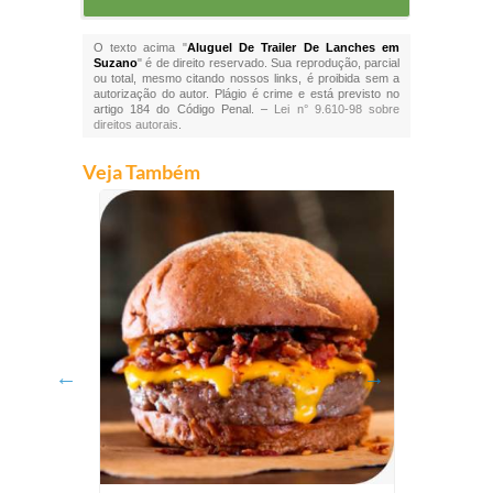
O texto acima "
Aluguel De Trailer De Lanches em
Suzano
" é de direito reservado. Sua reprodução, parcial
ou total, mesmo citando nossos links, é proibida sem a
autorização do autor. Plágio é crime e está previsto no
artigo 184 do Código Penal. –
Lei n° 9.610-98 sobre
direitos autorais
.
Veja Também