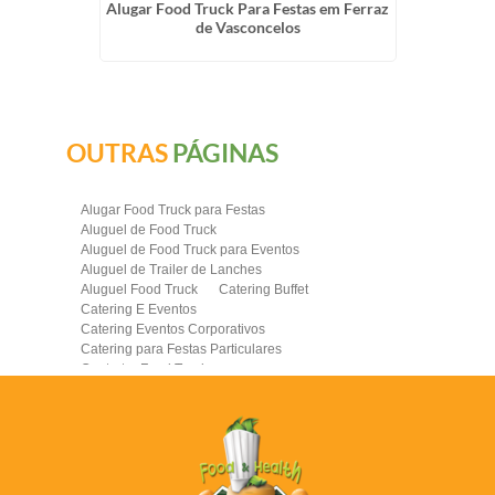
ra
Alugar Food Truck Para Festas em Ferraz
Empr
de Vasconcelos
OUTRAS
PÁGINAS
Alugar Food Truck para Festas
Aluguel de Food Truck
Aluguel de Food Truck para Eventos
Aluguel de Trailer de Lanches
Aluguel Food Truck
Catering Buffet
Catering E Eventos
Catering Eventos Corporativos
Catering para Festas Particulares
Contratar Food Truck
Contratar Food Truck para Evento
Empresa de Food Truck
Empresas Catering
Eventos com Food Truck
Food Truck
Food Truck Brasil
Food Truck Casamento Preço
Food Truck Completo
Food Truck Contratar
Food Truck Corporativo