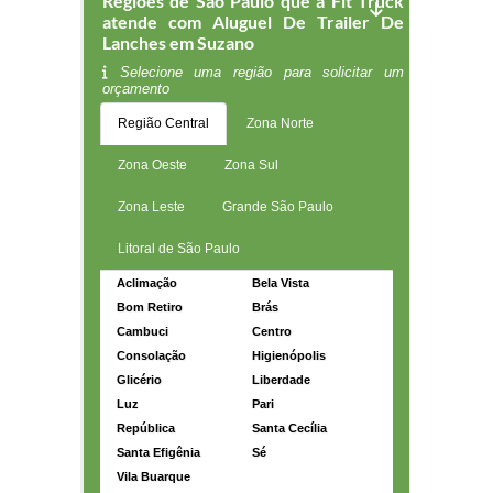
Regiões de São Paulo que a Fit Truck
atende com Aluguel De Trailer De
Lanches em Suzano
Selecione uma região para solicitar um
orçamento
Região Central
Zona Norte
Zona Oeste
Zona Sul
Zona Leste
Grande São Paulo
Litoral de São Paulo
Aclimação
Bela Vista
Bom Retiro
Brás
Cambuci
Centro
Consolação
Higienópolis
Glicério
Liberdade
Luz
Pari
República
Santa Cecília
Santa Efigênia
Sé
Vila Buarque